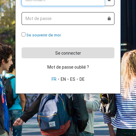
Mot de passe
Se souvenir de moi
Se connecter
Mot de passe oublié ?
-
-
-
FR
EN
ES
DE